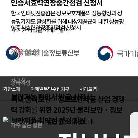
인증서효력연장중간점검 신청서
한국인터넷진흥원은 정보보호제품의 성능향상과 성
능평가제도 활성화를 위해 대상제품군에 대한 성능평
인증서효력연장중간점검 신청서
가 지원 사업을 아래와 같이…
2022-04-04
2026-06-08
자료실
공지사항
기관소개
이메일무단수집거부
사이트맵
보안기능 확인서 발급 신청서
국내 물리보안ㆍ정보보안제품 산업 경쟁
력 강화를 위한 2025년 물리보안ㆍ정보
보안제품 취약점 점검 지원
보안기능 확인서 발급 신청서류입니다.
자주 묻는 질문