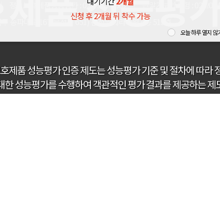
제품 성능평가
대기기간
2개월
정보보호제품성능평가 : 02-6949-4062
단말기보안시험 : 02-2054
신청 후 2개월 뒤 착수 가능
 송파대로 167(문정동 651) 문정역테라타워 A동 513호
오늘 하루 열지 않
호제품 성능평가 인증 제도는 성능평가 기준 및 절차에 따라
대한 성능평가를 수행하여 객관적인 평가 결과를 제공하는 제