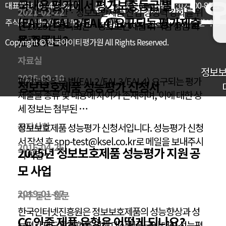
정보보호
국내용 평가에서 평가보증등급 별
대표번호 : 02-400-8217
보안기능확인서 · CC평가 : 02-400-8221
국내 물리보안ㆍ정보보안제품 산업 경쟁력 강화를 위
2021-02-22
(EAL2/EAL3/EAL4)요구되는 평가제출
주식회사 한국아이티평가원
대표이사 : 윤여웅
서울특별시 송파구
한 2025년 물리보안ㆍ정보보안제품 취약점 점검 지
물 종류는?
원 관련 안내…
Copyright © 한국아이티평가원 All Rights Reserved.
자료실
정보보
2025-09-10
평가보증등급 별(EAL2/EAL3/EAL4) 요구되는 평가
정보보호제품 성능평가 신청서
제출물 종류 및 내용에 차이가 존재하며, 이에 대한 상
세 정보는 첨부된 …
공지사항
정보보호제품 성능평가 신청서입니다. 성능평가 신청
서 작성 후 spp-test@ksel.co.kr로 메일을 보내주시
2016-04-26
2025년 정보보호제품 성능평가 지원 공
기 바랍…
모 사업
2019-01-07
자주 묻는 질문
한국인터넷진흥원은 정보보호제품의 성능향상과 성
CC 인증 제품 유형은 어떻게 되나요?
능평가제도 활성화를 위해 대상제품군에 대한 성능평