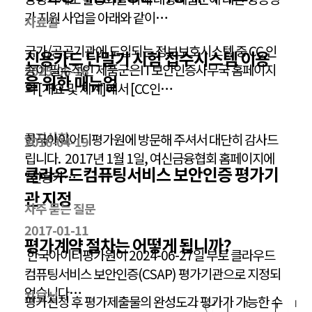
가 지원 사업을 아래와 같이…
자료실
국가/공공기관에 도입되는 정보보호시스템 중 CC 인
신용카드 단말기 시험 접수시스템 이용
증이 필수적인 제품군은IT보안인증사무국 홈페이지
2025-06-16
을 위한 매뉴얼
의 [개요 및 체계]에서 [CC인…
공지사항
한국아이이티평가원에 방문해 주셔서 대단히 감사드
2016-04-19
립니다. 2017년 1월 1일, 여신금융협회 홈페이지에
클라우드컴퓨팅서비스 보안인증 평가기
“신용카…
관 지정
자주 묻는 질문
2017-01-11
평가계약 절차는 어떻게 됩니까?
한국아이티평가원이 2024-06-27일 부로 클라우드
컴퓨팅서비스 보안인증(CSAP) 평가기관으로 지정되
었습니다…
자료실
평가신청 후 평가제출물의 완성도가 평가가 가능한 수