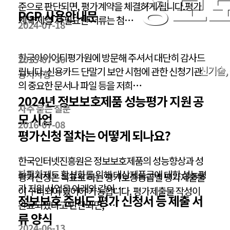
정보
준으로 판단되면, 평가계약을 체결하게 됩니다.평가
PGP 사용안내문
계약 체결 시 필요한 서류는 첨…
2024-07-18
한국아이이티평가원에 방문해 주셔서 대단히 감사드
2015-07-30
신기술,
립니다. 신용카드 단말기 보안 시험에 관한 신청기관
공지사항
의 중요한 문서나 파일 등을 저희…
2024년 정보보호제품 성능평가 지원 공
자주 묻는 질문
모 사업
2016-07-08
평가신청 절차는 어떻게 되나요?
한국인터넷진흥원은 정보보호제품의 성능향상과 성
자료실
능평가제도 활성화를 위해 대상제품군에 대한 성능평
평가신청은 목표로 하는 평가보증등급별 평가제출물
가 지원 사업을 아래와 같이…
이 구비되어 있어야 가능합니다. 평가제출물 작성이
정보보호 준비도 평가 신청서 등 제출 서
완료되었다고 판단되면, …
류 양식
2024-06-13