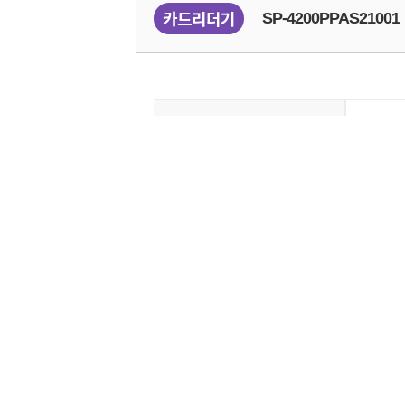
카드리더기
SP-4200PPAS21001
단말기 식별번호
SP-4200
단말기 종류
카드리더
개발사
에스씨에
모델명
SP-4200
버전
1001