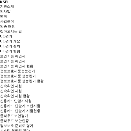
KSEL
기관소개
인사말
연혁
사업분야
인증 현황
찾아오시는 길
CC평가
CC평가 개요
CC평가 절차
CC평가 현황
보안기능 확인서
보안기능 확인서
보안기능 확인서 현황
정보보호제품성능평가
정보보호제품 성능평가
정보보호제품 성능평가 현황
신속확인 시험
신속확인 시험
신속확인 시험 현황
신용카드단말기시험
신용카드 단말기 보안시험
신용카드 단말기 시험현황
클라우드보안평가
클라우드 보안인증
정보보호 준비도 평가
시스템 취약점 진단