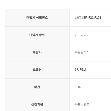
단말기 식별번호
#####SR-F21IF102
단말기 종류
카드리더기
개발사
㈜듀얼아이
모델명
SR-F21I
버전
F102
신청기관
㈜포스뱅크