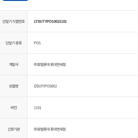
단말기 식별번호
LTDUTYPOS0021101
단말기 종류
POS
개발사
㈜호텔롯데 롯데면세점
모델명
LTDUTYPOS002
버전
1101
신청기관
㈜호텔롯데 롯데면세점