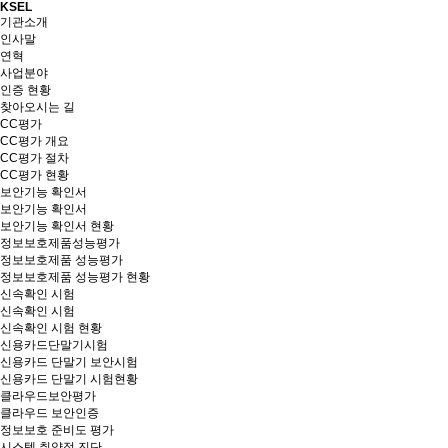
KSEL
기관소개
인사말
연혁
사업분야
인증 현황
찾아오시는 길
CC평가
CC평가 개요
CC평가 절차
CC평가 현황
보안기능 확인서
보안기능 확인서
보안기능 확인서 현황
정보보호제품성능평가
정보보호제품 성능평가
정보보호제품 성능평가 현황
신속확인 시험
신속확인 시험
신속확인 시험 현황
신용카드단말기시험
신용카드 단말기 보안시험
신용카드 단말기 시험현황
클라우드보안평가
클라우드 보안인증
정보보호 준비도 평가
시스템 취약점 진단