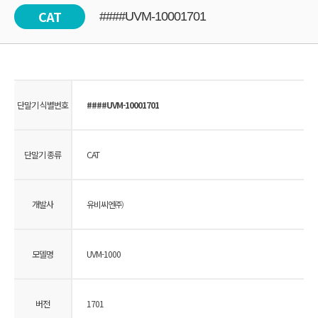
CAT
####UVM-10001701
단말기 식별번호
####UVM-10001701
단말기 종류
CAT
개발사
유비씨엔㈜
모델명
UVM-1000
버전
1701