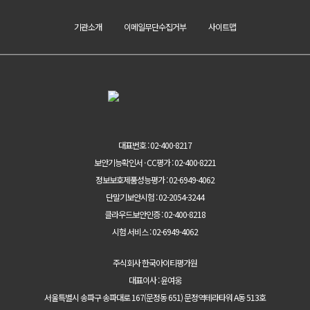
기관소개
이메일무단수집거부
사이트맵
대표번호 : 02-400-8217
보안기능확인서 · CC평가 : 02-400-8221
정보보호제품성능평가 : 02-6949-4062
단말기보안시험 : 02-2054-3244
클라우드보안인증 : 02-400-8218
시험 서비스 : 02-6949-4062
주식회사 한국아이티평가원
대표이사 : 윤여웅
서울특별시 송파구 송파대로 167(문정동 651) 문정역테라타워 A동 513호