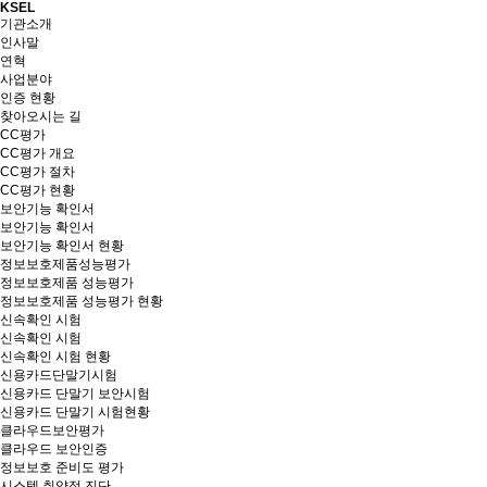
KSEL
기관소개
인사말
연혁
사업분야
인증 현황
찾아오시는 길
CC평가
CC평가 개요
CC평가 절차
CC평가 현황
보안기능 확인서
보안기능 확인서
보안기능 확인서 현황
정보보호제품성능평가
정보보호제품 성능평가
정보보호제품 성능평가 현황
신속확인 시험
신속확인 시험
신속확인 시험 현황
신용카드단말기시험
신용카드 단말기 보안시험
신용카드 단말기 시험현황
클라우드보안평가
클라우드 보안인증
정보보호 준비도 평가
시스템 취약점 진단