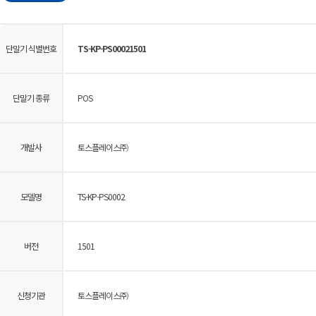
단말기 식별번호
TS-KP-PS00021501
단말기 종류
POS
개발사
토스플레이스㈜
모델명
TS-KP-PS0002
버전
1501
신청기관
토스플레이스㈜