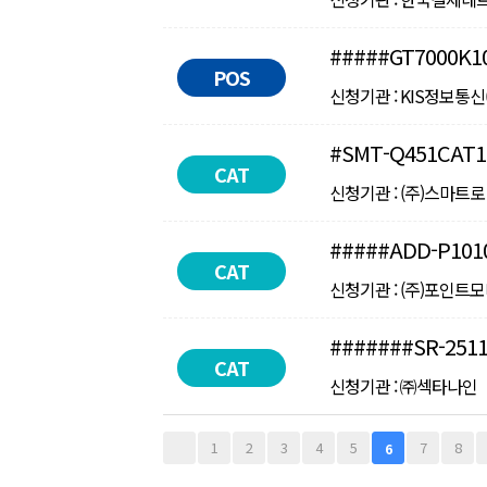
#####GT7000K1
POS
신청기관 : KIS정보통신() 
#SMT-Q451CAT1
CAT
신청기관 : (주)스마트로 ㅣ
#####ADD-P101
CAT
신청기관 : (주)포인트모바일
#######SR-251
CAT
신청기관 : ㈜섹타나인 ㅣ 인
다음
맨끝
1
2
3
4
5
7
8
6