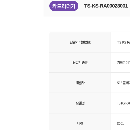
카드리더기
TS-KS-RA00028001
단말기 식별번호
TS-KS-R
단말기 종류
카드리더
개발사
토스플레
모델명
TS-KS-RA
버전
8001