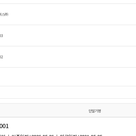
이스㈜
03
02
단말기명
001