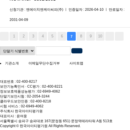
신청기관 : 엔에이치엔케이씨피(주) ㅣ 인증일자 : 2026-04-10 ㅣ 만료일자 :
2031-04-09
1
2
3
4
5
6
8
9
10
7
기관소개
이메일무단수집거부
사이트맵
대표번호 : 02-400-8217
보안기능확인서 · CC평가 : 02-400-8221
정보보호제품성능평가 : 02-6949-4062
단말기보안시험 : 02-2054-3244
클라우드보안인증 : 02-400-8218
시험 서비스 : 02-6949-4062
주식회사 한국아이티평가원
대표이사 : 윤여웅
서울특별시 송파구 송파대로 167(문정동 651) 문정역테라타워 A동 513호
Copyright © 한국아이티평가원 All Rights Reserved.