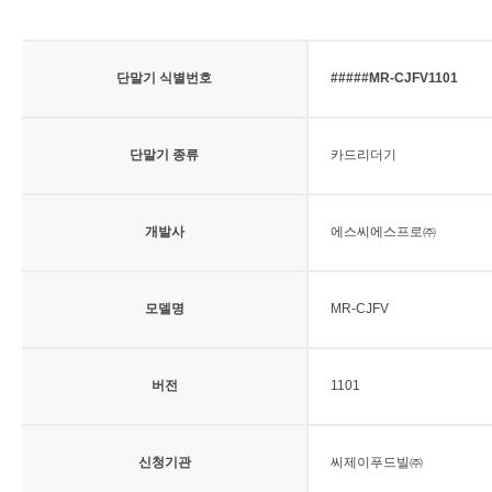
단말기 식별번호
#####MR-CJFV1101
단말기 종류
카드리더기
개발사
에스씨에스프로㈜
모델명
MR-CJFV
버전
1101
신청기관
씨제이푸드빌㈜