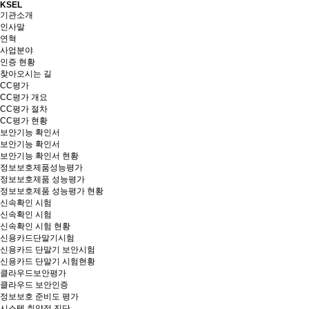
KSEL
기관소개
인사말
연혁
사업분야
인증 현황
찾아오시는 길
CC평가
CC평가 개요
CC평가 절차
CC평가 현황
보안기능 확인서
보안기능 확인서
보안기능 확인서 현황
정보보호제품성능평가
정보보호제품 성능평가
정보보호제품 성능평가 현황
신속확인 시험
신속확인 시험
신속확인 시험 현황
신용카드단말기시험
신용카드 단말기 보안시험
신용카드 단말기 시험현황
클라우드보안평가
클라우드 보안인증
정보보호 준비도 평가
시스템 취약점 진단