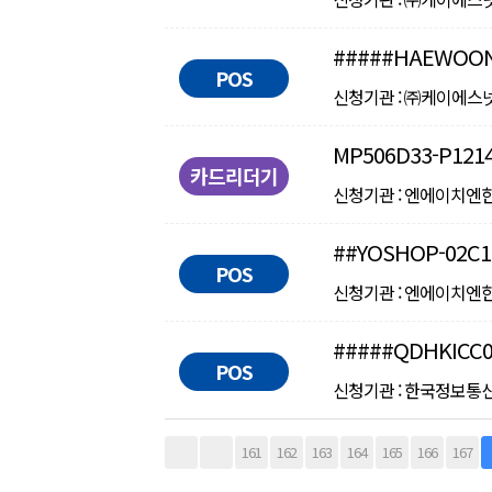
#####HAEWOON
POS
신청기관 : ㈜케이에스넷 ㅣ 
MP506D33-P121
카드리더기
신청기관 : 엔에이치엔한국사
##YOSHOP-02C1
POS
신청기관 : 엔에이치엔한국사
#####QDHKICC0
POS
신청기관 : 한국정보통신㈜ ㅣ
다음
맨끝
161
162
163
164
165
166
167