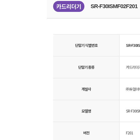
카드리더기
SR-F30ISMF02F201
단말기 식별번호
SR-F30I
단말기 종류
카드리더
개발사
㈜듀얼아
모델명
SR-F30IS
버전
F201