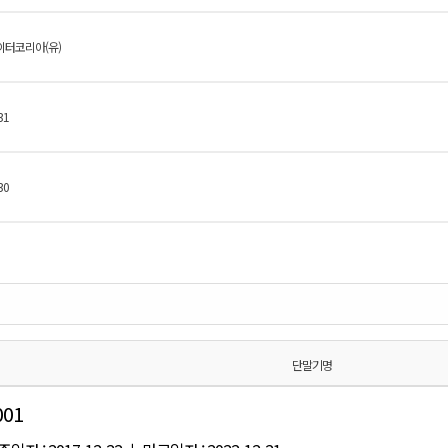
터코리아(유)
31
30
단말기명
001