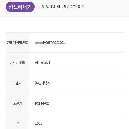
카드리더기
####KOIFRR021001
단말기 식별번호
####KOIFRR021001
단말기 종류
카드리더기
개발사
㈜인피닉스
모델명
KOIFRR02
버전
1001