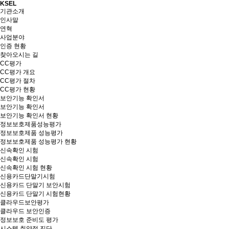
KSEL
기관소개
인사말
연혁
사업분야
인증 현황
찾아오시는 길
CC평가
CC평가 개요
CC평가 절차
CC평가 현황
보안기능 확인서
보안기능 확인서
보안기능 확인서 현황
정보보호제품성능평가
정보보호제품 성능평가
정보보호제품 성능평가 현황
신속확인 시험
신속확인 시험
신속확인 시험 현황
신용카드단말기시험
신용카드 단말기 보안시험
신용카드 단말기 시험현황
클라우드보안평가
클라우드 보안인증
정보보호 준비도 평가
시스템 취약점 진단