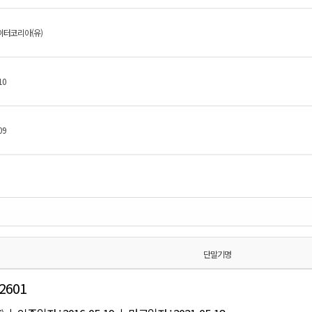
터코리아(유)
10
09
단말기명
2601