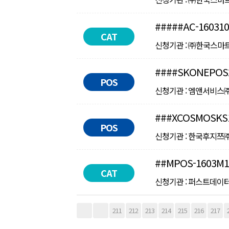
#####AC-160310
CAT
신청기관 : ㈜한국스마트카드 
####SKONEPOS
POS
신청기관 : 엠앤서비스㈜ ㅣ 
###XCOSMOSKS
POS
신청기관 : 한국후지쯔㈜ ㅣ 
##MPOS-1603M1
CAT
신청기관 : 퍼스트데이터코리아
다음
맨끝
211
212
213
214
215
216
217