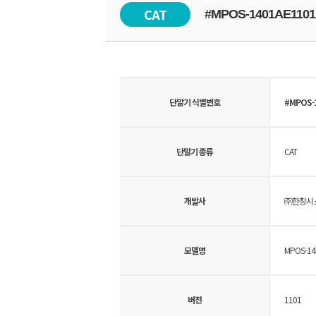
CAT
#MPOS-1401AE1101
단말기 식별번호
#MPOS-
단말기 종류
CAT
개발사
㈜한창시
모델명
MPOS-14
버전
1101