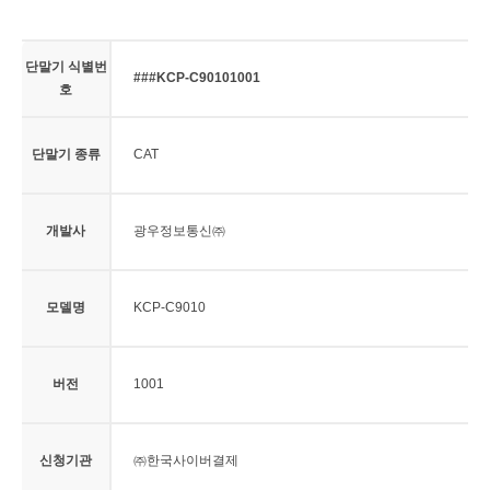
단말기 식별번
###KCP-C90101001
호
단말기 종류
CAT
개발사
광우정보통신㈜
모델명
KCP-C9010
버전
1001
신청기관
㈜한국사이버결제