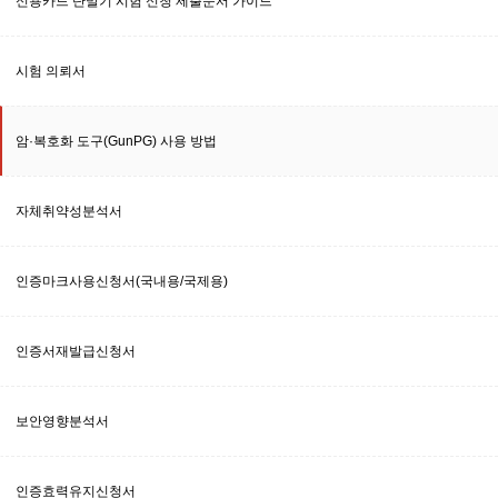
신용카드 단말기 시험 신청 제출문서 가이드
시험 의뢰서
암·복호화 도구(GunPG) 사용 방법
자체취약성분석서
인증마크사용신청서(국내용/국제용)
인증서재발급신청서
보안영향분석서
인증효력유지신청서