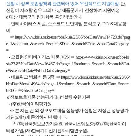
신청 시 정부 도입정책과 관련되어 있어 우선적으로 지원예정.
단,
신청이 저조할 경우 그외 대상 제품군에서 선정하여 지원예정
o 대상 제품군의 평가항목 확인방법 안내
- 안티바이러스 제품, 소스코드 보안약점 분석도구, DDoS 대응장
비
⇒
https://www.kisis.or.kr/user/bbs/kisis/23/85/bbsDataView/14720.do?pag
e=1&column=&search=&searchSDate=&searchEDate=&bbsDataCategory
=
- 모듈형 안티바이러스 제품, VPN ⇒
https://www.kisis.or.kr/user/bbs/ki
sis/23/85/bbsDataView/16467.do?page=1&column=&search=&searchSDat
e=&searchEDate=&bbsDataCategory
=
- 네트워크 방화벽 등 5종 ⇒
https://www.kisis.or.kr/user/bbs/kisis/23/85/
bbsDataView/14964.do?page=1&column=&search=&searchSDate=&searc
hEDate=&bbsDataCategory
=
o 정보보호제품 성능평가 및 컨설팅 수행기관
- (주)한국아이티평가원
※ 본 지원 건 외 정보보호제품 성능평가 신청은 지정된 성능평가
기관(6개*)에 문의하시면 됩니다.
* (주)한국정보보안기술원, 한국시스템보증(주), (주)한국아이
티평가원, (재)한국기계전기전자시험연구원,