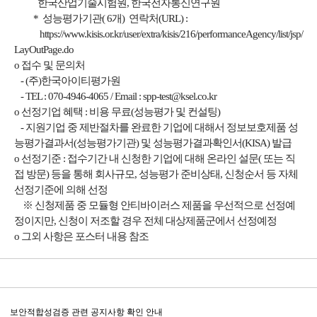
한국산업기술시험원, 한국전자통신연구원
* 성능평가기관( 6개) 연락처(URL) :
https://www.kisis.or.kr/user/extra/kisis/216/performanceAgency/list/jsp/
LayOutPage.do
o 접수 및 문의처
- (주)한국아이티평가원
- TEL : 070-4946-4065 / Email :
spp-test@ksel.co.kr
o 선정기업 혜택 : 비용 무료(성능평가 및 컨설팅)
- 지원기업 중 제반절차를 완료한 기업에 대해서 정보보호제품 성
능평가결과서(성능평가기관) 및 성능평가결과확인서(KISA) 발급
o 선정기준 : 접수기간 내 신청한 기업에 대해 온라인 설문( 또는 직
접 방문) 등을 통해 회사규모, 성능평가 준비상태, 신청순서 등 자체
선정기준에 의해 선정
※ 신청제품 중 모듈형 안티바이러스 제품을 우선적으로 선정예
정이지만, 신청이 저조할 경우 전체 대상제품군에서 선정예정
o 그외 사항은 포스터 내용 참조
보안적합성검증 관련 공지사항 확인 안내