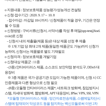
o 지원내용 : 정보보호제품 성능평가/성능개선 컨설팅
o 신청·접수기간 : 2020. 9. 17 ~ 10. 8
- 접수마감 : 마감일 18시까지 / 신청제품이 적을 경우, 기간은 연장
될 수 있음
o 신청방법 : 구비서류(신청서, 서약서)를 작성 후 메일(
spp-test@ksel.
co.kr
)로 신청
- 신청서 내의 제출물(제품 등)은 대상 제품 선정 후 제출
※ 1개 기업 당 최대 2개 제품(동일한 제품군도 가능)까지 신청가
능하며, 신청서는 제품별로 별도 기재필요
o 신청자격 : 정보보호제품 개발기업
o 신청대상 제품군 : 11종
- (3종) 안티바이러스 제품, 소스코드 보안약점 분석도구, DDoS 대
응장비
※ 3종 제품은 국가·공공기관 도입이 가능한 제품이며, 신청 시 CC
인증제품과 다른 형상으로 신청 필요
- (8종) 모듈형 안티바이러스 제품*, 네트워크 방화벽, 침입방지시
스템, 차세대 방화벽, 웹방화벽, APT 대응장비, IPSec VPN, SSL VPN
*모듈형 안티바이러스 제품 : 망간자료전송제품, 스팸메일차단시
스템에 탑재되어 악성코드 등을 탐지하는 백신모듈로써 이번 2차